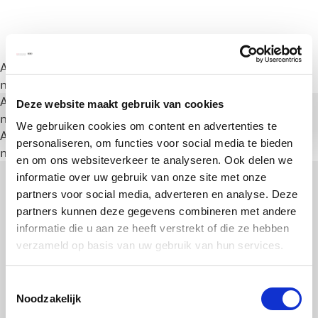
A rendering error occurred:
a.substring(...).replaceAll is
not a function
.
A rendering error occurred:
a.substring(...).replaceAll is
Deze website maakt gebruik van cookies
not a function
.
We gebruiken cookies om content en advertenties te
A rendering error occurred:
a.substring(...).replaceAll is
personaliseren, om functies voor social media te bieden
not a function
.
en om ons websiteverkeer te analyseren. Ook delen we
informatie over uw gebruik van onze site met onze
partners voor social media, adverteren en analyse. Deze
partners kunnen deze gegevens combineren met andere
informatie die u aan ze heeft verstrekt of die ze hebben
verzameld op basis van uw gebruik van hun services.
Toestemmingsselectie
Noodzakelijk