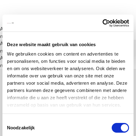
A rendering error occurred:
a.substring(...).replaceAll is
not a function
.
A rendering error occurred:
a.substring(...).replaceAll is
Deze website maakt gebruik van cookies
not a function
.
We gebruiken cookies om content en advertenties te
A rendering error occurred:
a.substring(...).replaceAll is
personaliseren, om functies voor social media te bieden
not a function
.
en om ons websiteverkeer te analyseren. Ook delen we
informatie over uw gebruik van onze site met onze
partners voor social media, adverteren en analyse. Deze
partners kunnen deze gegevens combineren met andere
informatie die u aan ze heeft verstrekt of die ze hebben
verzameld op basis van uw gebruik van hun services.
Toestemmingsselectie
Noodzakelijk