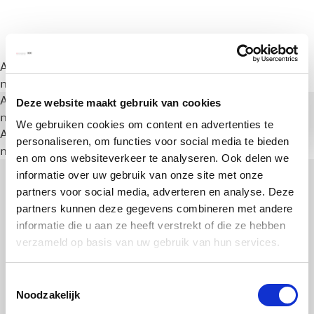
A rendering error occurred:
a.substring(...).replaceAll is
not a function
.
A rendering error occurred:
a.substring(...).replaceAll is
Deze website maakt gebruik van cookies
not a function
.
We gebruiken cookies om content en advertenties te
A rendering error occurred:
a.substring(...).replaceAll is
personaliseren, om functies voor social media te bieden
not a function
.
en om ons websiteverkeer te analyseren. Ook delen we
informatie over uw gebruik van onze site met onze
partners voor social media, adverteren en analyse. Deze
partners kunnen deze gegevens combineren met andere
informatie die u aan ze heeft verstrekt of die ze hebben
verzameld op basis van uw gebruik van hun services.
Toestemmingsselectie
Noodzakelijk