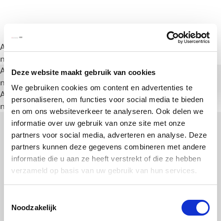
A rendering error occurred:
a.substring(...).replaceAll is
not a function
.
A rendering error occurred:
a.substring(...).replaceAll is
Deze website maakt gebruik van cookies
not a function
.
We gebruiken cookies om content en advertenties te
A rendering error occurred:
a.substring(...).replaceAll is
personaliseren, om functies voor social media te bieden
not a function
.
en om ons websiteverkeer te analyseren. Ook delen we
informatie over uw gebruik van onze site met onze
partners voor social media, adverteren en analyse. Deze
partners kunnen deze gegevens combineren met andere
informatie die u aan ze heeft verstrekt of die ze hebben
verzameld op basis van uw gebruik van hun services.
Toestemmingsselectie
Noodzakelijk