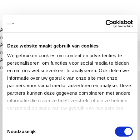
A rendering error occurred:
a.substring(...).replaceAll is
not a function
.
A rendering error occurred:
a.substring(...).replaceAll is
Deze website maakt gebruik van cookies
not a function
.
We gebruiken cookies om content en advertenties te
A rendering error occurred:
a.substring(...).replaceAll is
personaliseren, om functies voor social media te bieden
not a function
.
en om ons websiteverkeer te analyseren. Ook delen we
informatie over uw gebruik van onze site met onze
partners voor social media, adverteren en analyse. Deze
partners kunnen deze gegevens combineren met andere
informatie die u aan ze heeft verstrekt of die ze hebben
verzameld op basis van uw gebruik van hun services.
Toestemmingsselectie
Noodzakelijk