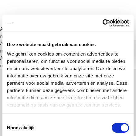
A rendering error occurred:
a.substring(...).replaceAll is
not a function
.
A rendering error occurred:
a.substring(...).replaceAll is
Deze website maakt gebruik van cookies
not a function
.
We gebruiken cookies om content en advertenties te
A rendering error occurred:
a.substring(...).replaceAll is
personaliseren, om functies voor social media te bieden
not a function
.
en om ons websiteverkeer te analyseren. Ook delen we
informatie over uw gebruik van onze site met onze
partners voor social media, adverteren en analyse. Deze
partners kunnen deze gegevens combineren met andere
informatie die u aan ze heeft verstrekt of die ze hebben
verzameld op basis van uw gebruik van hun services.
Toestemmingsselectie
Noodzakelijk