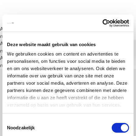
A rendering error occurred:
a.substring(...).replaceAll is
not a function
.
A rendering error occurred:
a.substring(...).replaceAll is
Deze website maakt gebruik van cookies
not a function
.
We gebruiken cookies om content en advertenties te
A rendering error occurred:
a.substring(...).replaceAll is
personaliseren, om functies voor social media te bieden
not a function
.
en om ons websiteverkeer te analyseren. Ook delen we
informatie over uw gebruik van onze site met onze
partners voor social media, adverteren en analyse. Deze
partners kunnen deze gegevens combineren met andere
informatie die u aan ze heeft verstrekt of die ze hebben
verzameld op basis van uw gebruik van hun services.
Toestemmingsselectie
Noodzakelijk