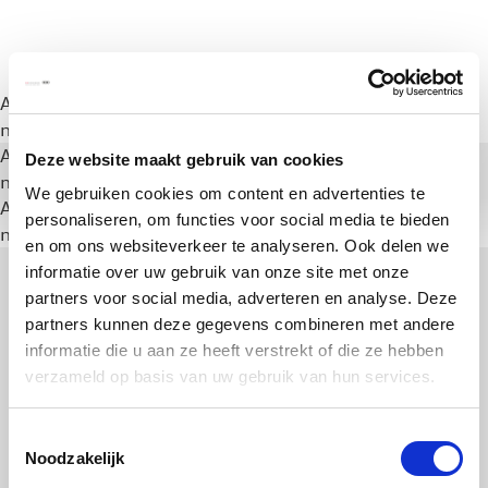
A rendering error occurred:
a.substring(...).replaceAll is
not a function
.
A rendering error occurred:
a.substring(...).replaceAll is
Deze website maakt gebruik van cookies
not a function
.
We gebruiken cookies om content en advertenties te
A rendering error occurred:
a.substring(...).replaceAll is
personaliseren, om functies voor social media te bieden
not a function
.
en om ons websiteverkeer te analyseren. Ook delen we
informatie over uw gebruik van onze site met onze
partners voor social media, adverteren en analyse. Deze
partners kunnen deze gegevens combineren met andere
informatie die u aan ze heeft verstrekt of die ze hebben
verzameld op basis van uw gebruik van hun services.
Toestemmingsselectie
Noodzakelijk