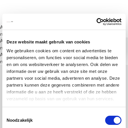
A rendering error occurred:
a.substring(...).replaceAll is
not a function
.
A rendering error occurred:
a.substring(...).replaceAll is
Deze website maakt gebruik van cookies
not a function
.
We gebruiken cookies om content en advertenties te
A rendering error occurred:
a.substring(...).replaceAll is
personaliseren, om functies voor social media te bieden
not a function
.
en om ons websiteverkeer te analyseren. Ook delen we
informatie over uw gebruik van onze site met onze
partners voor social media, adverteren en analyse. Deze
partners kunnen deze gegevens combineren met andere
informatie die u aan ze heeft verstrekt of die ze hebben
verzameld op basis van uw gebruik van hun services.
Toestemmingsselectie
Noodzakelijk